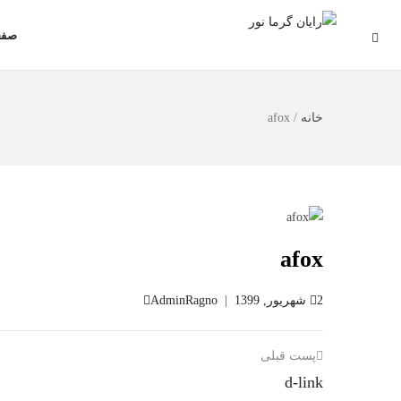
صفح
خانه
/
afox
afox
2 شهریور, 1399
|
AdminRagno
پست قبلی
d-link