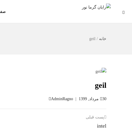
صفح
خانه
/
geil
geil
30 مرداد, 1399
|
AdminRagno
پست قبلی
intel