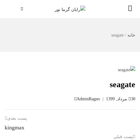
خانه
/
seagate
seagate
30 مرداد, 1399
|
AdminRagno
پست بعدی
kingmax
پست قبلی