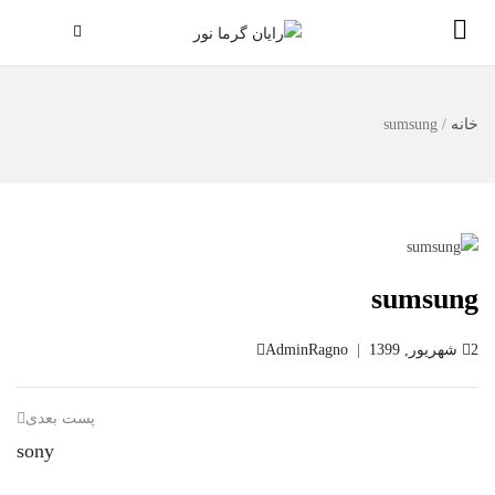
خانه
/
sumsung
sumsung
2 شهریور, 1399
|
AdminRagno
پست بعدی
sony